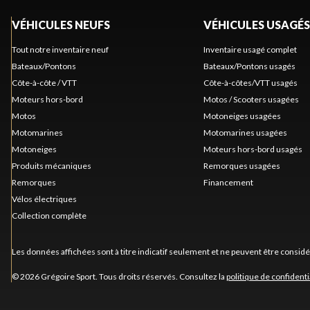
VÉHICULES NEUFS
VÉHICULES USAGÉS
Tout notre inventaire neuf
Inventaire usagé complet
Bateaux/Pontons
Bateaux/Pontons usagés
Côte-à-côte / VTT
Côte-à-côtes/VTT usagés
Moteurs hors-bord
Motos / Scooters usagées
Motos
Motoneiges usagées
Motomarines
Motomarines usagées
Motoneiges
Moteurs hors-bord usagés
Produits mécaniques
Remorques usagées
Remorques
Financement
Vélos électriques
Collection complète
Les données affichées sont à titre indicatif seulement et ne peuvent être consid
© 2026 Grégoire Sport. Tous droits réservés. Consultez la
politique de confidenti