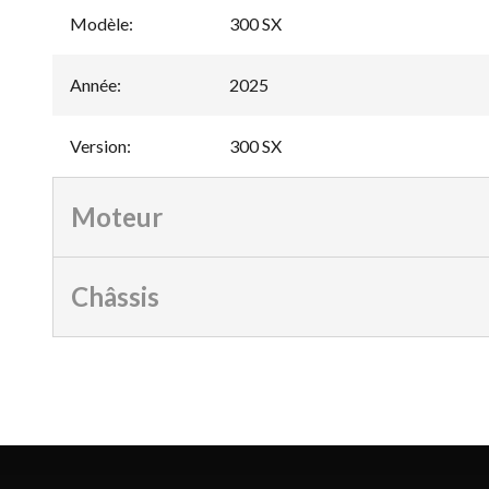
Modèle
:
300 SX
Année
:
2025
Version
:
300 SX
Moteur
Châssis