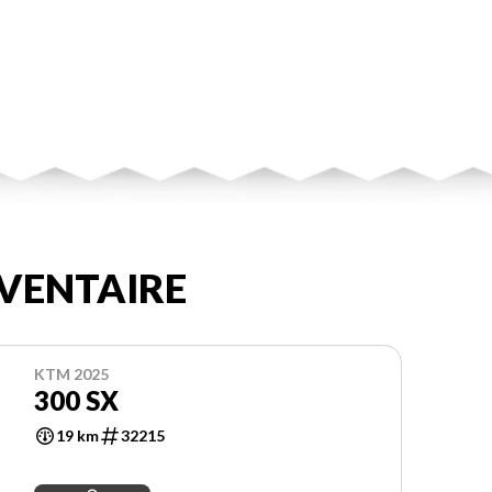
VENTAIRE
KTM 2025
300 SX
19 km
32215