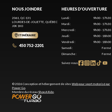
NOUS JOINDRE
HEURES D'OUVERTURE
2061, QC-131
Lundi
:
9h00 - 17h30
LOURDES-DE-JOLIETTE
, QUÉBEC
Mardi
:
9h00 - 17h30
J0K 1K0
Mercredi
:
9h00 - 17h30
ITINÉRAIRE
Jeudi
:
9h00 - 18h00
Vendredi
:
9h00 - 18h00
450 752-2201
Samedi
:
Fermé
Dimanche
:
Fermé
Suivez-nous
© 2026 Conception et hébergement de sites
Web pour sport motorisé par
Power Go
.
Membre du réseau
Shop A Ride
.