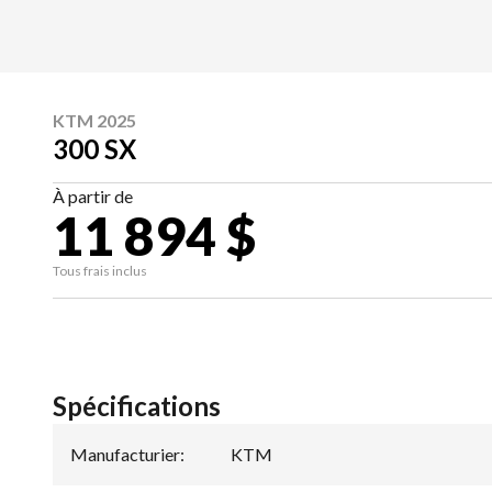
KTM 2025
300 SX
À partir de
11 894 $
Tous frais inclus
Spécifications
Manufacturier
:
KTM