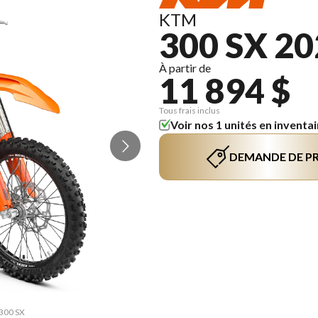
KTM
300 SX 2
À partir de
11 894 $
Tous frais inclus
Voir nos 1 unités en inventai
DEMANDE DE PR
 300 SX
La ver