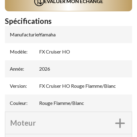
ÉVALUER MON ÉCHANGE
Spécifications
Manufacturier
Yamaha
:
Modèle
:
FX Cruiser HO
Année
:
2026
Version
:
FX Cruiser HO Rouge Flamme/Blanc
Couleur
:
Rouge Flamme/Blanc
Moteur