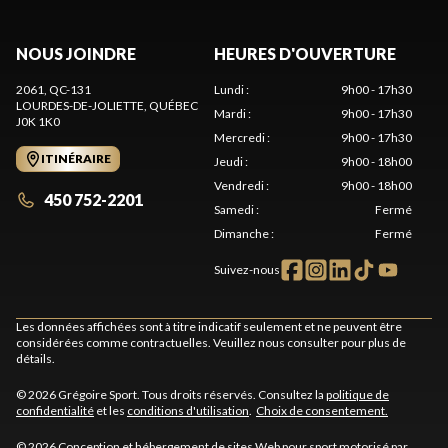
NOUS JOINDRE
HEURES D'OUVERTURE
2061, QC-131
Lundi
:
9h00 - 17h30
LOURDES-DE-JOLIETTE
, QUÉBEC
Mardi
:
9h00 - 17h30
J0K 1K0
Mercredi
:
9h00 - 17h30
ITINÉRAIRE
Jeudi
:
9h00 - 18h00
Vendredi
:
9h00 - 18h00
450 752-2201
Samedi
:
Fermé
Dimanche
:
Fermé
Suivez-nous
Les données affichées sont à titre indicatif seulement et ne peuvent être
considérées comme contractuelles. Veuillez nous consulter pour plus de
détails.
© 2026 Grégoire Sport. Tous droits réservés. Consultez la
politique de
confidentialité
et les
conditions d'utilisation
.
Choix de consentement.
© 2026 Conception et hébergement de sites
Web pour sport motorisé par