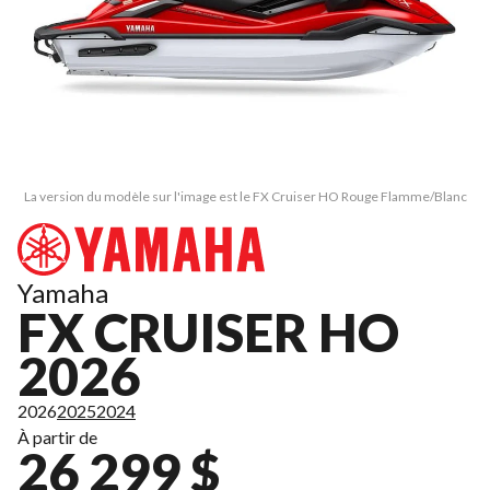
La version du modèle sur l'image est le FX Cruiser HO Rouge Flamme/Blanc
Yamaha
FX CRUISER HO
2026
2026
2025
2024
À partir de
26 299 $