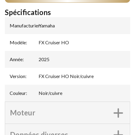
Spécifications
Manufacturier
Yamaha
:
Modèle
:
FX Cruiser HO
Année
:
2025
Version
:
FX Cruiser HO Noir/cuivre
Couleur
:
Noir/cuivre
Moteur
Données diverses