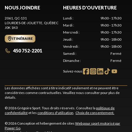
NOUS JOINDRE
HEURES D'OUVERTURE
2061, QC-131
Lundi
:
9h00 - 17h30
LOURDES-DE-JOLIETTE
, QUÉBEC
Mardi
:
9h00 - 17h30
J0K 1K0
Mercredi
:
9h00 - 17h30
ITINÉRAIRE
Jeudi
:
9h00 - 18h00
Vendredi
:
9h00 - 18h00
450 752-2201
Samedi
:
Fermé
Dimanche
:
Fermé
Suivez-nous
Les données affichées sont à titre indicatif seulement et ne peuvent être
considérées comme contractuelles. Veuillez nous consulter pour plus de
détails.
© 2026 Grégoire Sport. Tous droits réservés. Consultez la
politique de
confidentialité
et les
conditions d'utilisation
.
Choix de consentement.
© 2026 Conception et hébergement de sites
Web pour sport motorisé par
Power Go
.