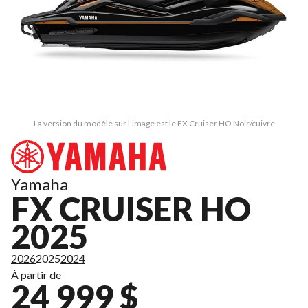
La version du modèle sur l'image est le FX Cruiser HO Noir/cuivre
Yamaha
FX CRUISER HO
2025
2026
2025
2024
À partir de
24 999 $