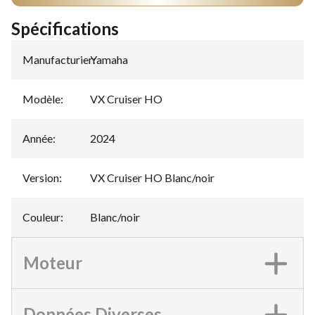
Spécifications
Manufacturier
Yamaha
:
Modèle
:
VX Cruiser HO
Année
:
2024
Version
:
VX Cruiser HO Blanc/noir
Couleur
:
Blanc/noir
Moteur
Données Diverses