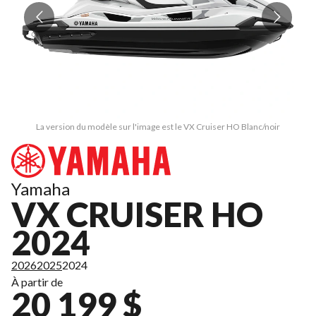
La version du modèle sur l'image est le VX Cruiser HO Blanc/noir
Yamaha
VX CRUISER HO
2024
2026
2025
2024
À partir de
20 199 $