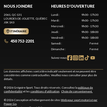
NOUS JOINDRE
HEURES D'OUVERTURE
2061, QC-131
Lundi
:
9h00 - 17h30
LOURDES-DE-JOLIETTE
, QUÉBEC
Mardi
:
9h00 - 17h30
J0K 1K0
Mercredi
:
9h00 - 17h30
ITINÉRAIRE
Jeudi
:
9h00 - 18h00
Vendredi
:
9h00 - 18h00
450 752-2201
Samedi
:
Fermé
Dimanche
:
Fermé
Suivez-nous
Les données affichées sont à titre indicatif seulement et ne peuvent être
considérées comme contractuelles. Veuillez nous consulter pour plus de
détails.
© 2026 Grégoire Sport. Tous droits réservés. Consultez la
politique de
confidentialité
et les
conditions d'utilisation
.
Choix de consentement.
© 2026 Conception et hébergement de sites
Web pour sport motorisé par
Power Go
.