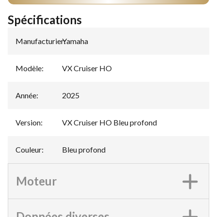
Spécifications
Manufacturier
Yamaha
:
Modèle
:
VX Cruiser HO
Année
:
2025
Version
:
VX Cruiser HO Bleu profond
Couleur
:
Bleu profond
Moteur
Données diverses