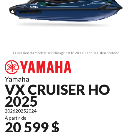
La version du modèle sur l'image est le VX Cruiser HO Bleu profond
Yamaha
VX CRUISER HO
2025
2026
2025
2024
À partir de
20 599 $