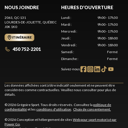
NOUS JOINDRE
HEURES D'OUVERTURE
2061, QC-131
Lundi
:
9h00 - 17h30
LOURDES-DE-JOLIETTE
, QUÉBEC
Mardi
:
9h00 - 17h30
J0K 1K0
Mercredi
:
9h00 - 17h30
ITINÉRAIRE
Jeudi
:
9h00 - 18h00
Vendredi
:
9h00 - 18h00
450 752-2201
Samedi
:
Fermé
Dimanche
:
Fermé
Suivez-nous
Les données affichées sont à titre indicatif seulement et ne peuvent être
considérées comme contractuelles. Veuillez nous consulter pour plus de
détails.
© 2026 Grégoire Sport. Tous droits réservés. Consultez la
politique de
confidentialité
et les
conditions d'utilisation
.
Choix de consentement.
© 2026 Conception et hébergement de sites
Web pour sport motorisé par
Power Go
.