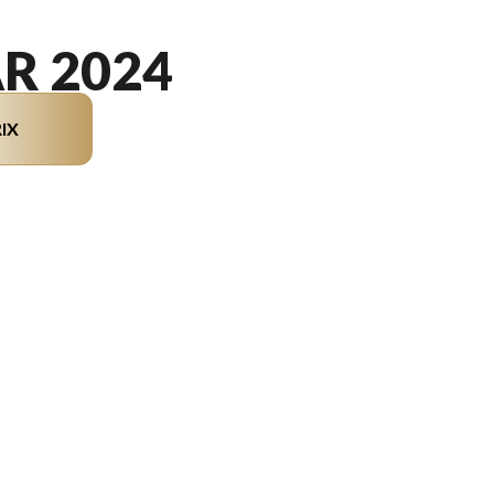
AR 2024
IX
on du modèle sur l'image est le L3 DLZ BAR