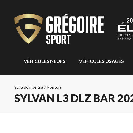
VÉHICULES NEUFS
VÉHICULES USAGÉS
Salle de montre
/
Ponton
SYLVAN L3 DLZ BAR 20