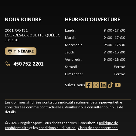
NOUS JOINDRE
HEURES D'OUVERTURE
2061, QC-131
Lundi
:
9h00 - 17h30
LOURDES-DE-JOLIETTE
, QUÉBEC
Mardi
:
9h00 - 17h30
J0K 1K0
Mercredi
:
9h00 - 17h30
ITINÉRAIRE
Jeudi
:
9h00 - 18h00
Vendredi
:
9h00 - 18h00
450 752-2201
Samedi
:
Fermé
Dimanche
:
Fermé
Suivez-nous
Les données affichées sont à titre indicatif seulement et ne peuvent être
considérées comme contractuelles. Veuillez nous consulter pour plus de
détails.
© 2026 Grégoire Sport. Tous droits réservés. Consultez la
politique de
confidentialité
et les
conditions d'utilisation
.
Choix de consentement.