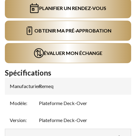
PLANIFIER UN RENDEZ-VOUS
OBTENIR MA PRÉ-APPROBATION
ÉVALUER MON ÉCHANGE
Spécifications
Manufacturier
Remeq
:
Modèle
:
Plateforme Deck-Over
Version
:
Plateforme Deck-Over