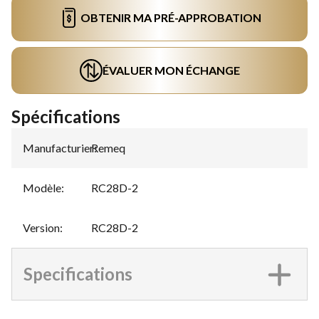
OBTENIR MA PRÉ-APPROBATION
ÉVALUER MON ÉCHANGE
Spécifications
Manufacturier
Remeq
:
Modèle
:
RC28D-2
Version
:
RC28D-2
Specifications