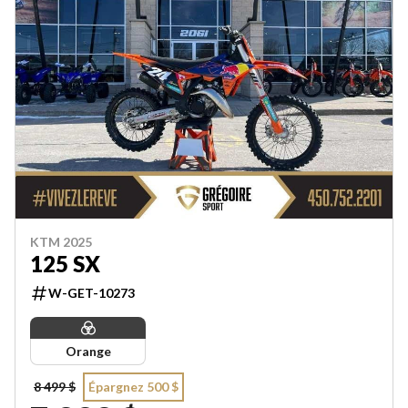
KTM 2025
125 SX
W-GET-10273
Orange
8 499 $
Épargnez 500 $