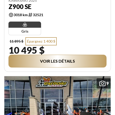
KAWASAKI 2025
Z900 SE
3018 km
32521
Gris
11 895 $
Épargnez 1 400 $
10 495 $
VOIR LES DÉTAILS
9