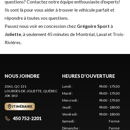
questions?
Contactez notre équipe enthousiaste d’experts
!
Ils sont là pour vous aider à trouver le véhicule parfait et
répondre à toutes vos questions.
Passez nous voir en concession chez
Grégoire Sport
à
Joliette
, à seulement 45 minutes de Montréal, Laval et Trois-
Rivières.
NOUS JOINDRE
HEURES D'OUVERTURE
2061, QC-131
Lundi
:
9h00 - 17h30
LOURDES-DE-JOLIETTE
, QUÉBEC
Mardi
:
9h00 - 17h30
J0K 1K0
Mercredi
:
9h00 - 17h30
ITINÉRAIRE
Jeudi
:
9h00 - 18h00
Vendredi
:
9h00 - 18h00
450 752-2201
Samedi
:
Fermé
Dimanche
:
Fermé