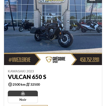
KAWASAKI 2023
VULCAN 650 S
2500 km
32500
Noir