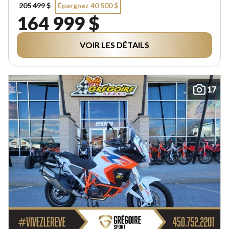
205 499 $
Épargnez 40 500 $
164 999 $
VOIR LES DÉTAILS
17