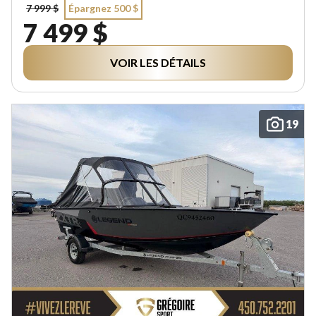
7 999 $
Épargnez 500 $
7 499 $
VOIR LES DÉTAILS
19