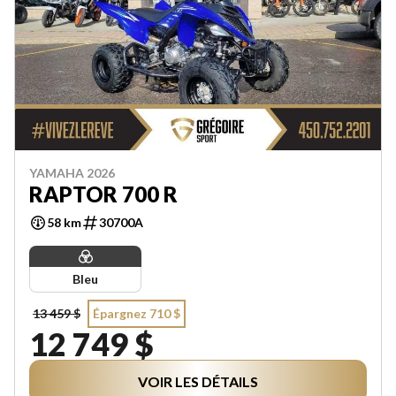
YAMAHA 2026
RAPTOR 700 R
58 km
30700A
Bleu
13 459 $
Épargnez 710 $
12 749 $
VOIR LES DÉTAILS