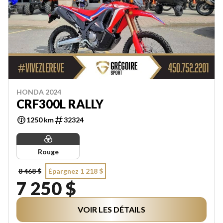
HONDA 2024
CRF300L RALLY
1250 km
32324
Rouge
8 468 $
Épargnez 1 218 $
7 250 $
VOIR LES DÉTAILS