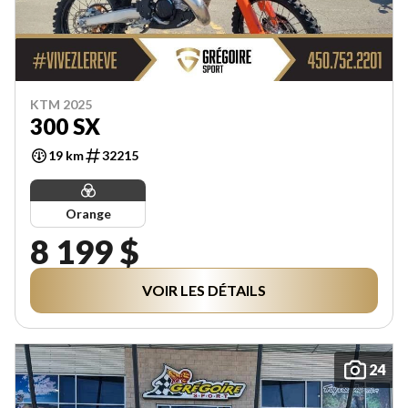
KTM 2025
300 SX
19 km
32215
Orange
8 199 $
VOIR LES DÉTAILS
24