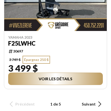
YAMAHA 2023
F25LWHC
30697
3 749 $
Épargnez 250 $
3 499 $
VOIR LES DÉTAILS
Précédent
1 de 5
Suivant