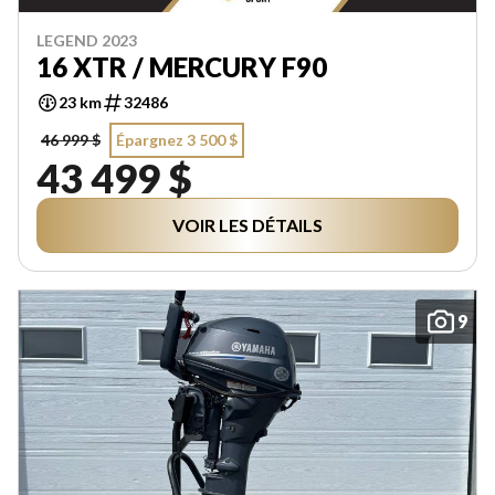
LEGEND 2023
16 XTR / MERCURY F90
23 km
32486
46 999 $
Épargnez 3 500 $
43 499 $
VOIR LES DÉTAILS
9