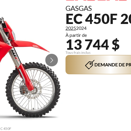
GASGAS
EC 450F 
2025
2024
À partir de
13 744 $
Tous frais inclus
DEMANDE DE PR
 EC 450F
La vers