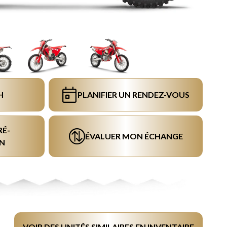
H
PLANIFIER UN RENDEZ-VOUS
RÉ-
ÉVALUER MON ÉCHANGE
N
VOIR DES UNITÉS SIMILAIRES EN INVENTAIRE