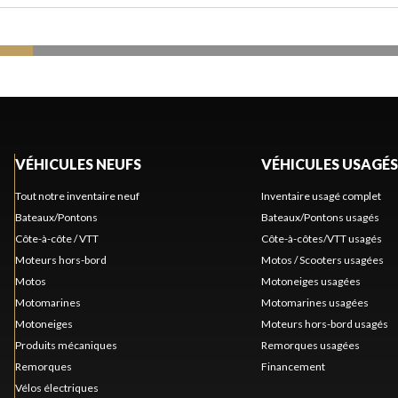
VÉHICULES NEUFS
VÉHICULES USAGÉS
Tout notre inventaire neuf
Inventaire usagé complet
Bateaux/Pontons
Bateaux/Pontons usagés
Côte-à-côte / VTT
Côte-à-côtes/VTT usagés
Moteurs hors-bord
Motos / Scooters usagées
Motos
Motoneiges usagées
Motomarines
Motomarines usagées
Motoneiges
Moteurs hors-bord usagés
Produits mécaniques
Remorques usagées
Remorques
Financement
Vélos électriques