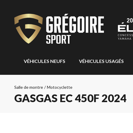
VÉHICULES NEUFS
VÉHICULES USAGÉS
Salle de montre
/
Motocyclette
GASGAS EC 450F 2024