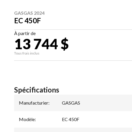
GASGAS 2024
EC 450F
À partir de
13 744 $
Tous frais inclus
Spécifications
Manufacturier
:
GASGAS
Modèle
:
EC 450F