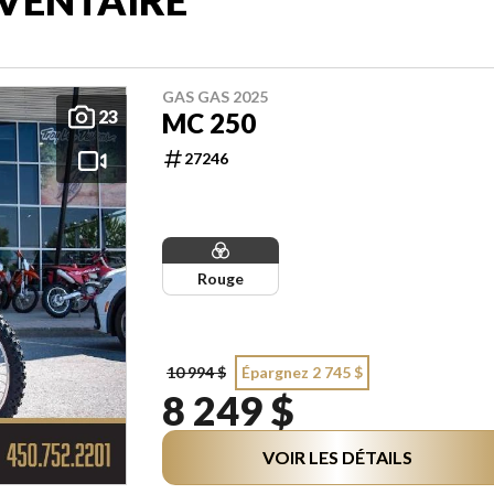
GAS GAS 2025
23
MC 250
27246
Rouge
10 994 $
Épargnez 2 745 $
8 249 $
VOIR LES DÉTAILS