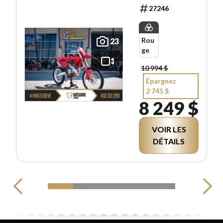
27246
Rou
23
ge
10 994 $
Épargnez
2 745 $
8 249 $
VOIR LES
DÉTAILS