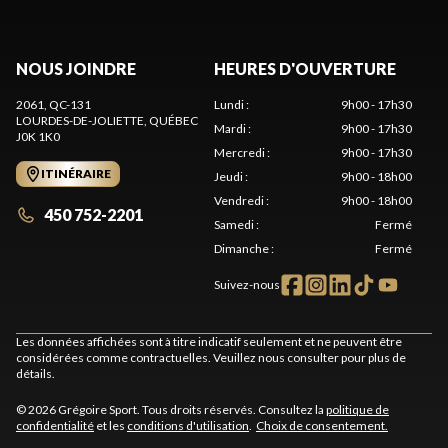
NOUS JOINDRE
HEURES D'OUVERTURE
2061, QC-131
Lundi
:
9h00 - 17h30
LOURDES-DE-JOLIETTE
, QUÉBEC
Mardi
:
9h00 - 17h30
J0K 1K0
Mercredi
:
9h00 - 17h30
ITINÉRAIRE
Jeudi
:
9h00 - 18h00
Vendredi
:
9h00 - 18h00
450 752-2201
Samedi
:
Fermé
Dimanche
:
Fermé
Suivez-nous
Les données affichées sont à titre indicatif seulement et ne peuvent être
considérées comme contractuelles. Veuillez nous consulter pour plus de
détails.
© 2026 Grégoire Sport. Tous droits réservés. Consultez la
politique de
confidentialité
et les
conditions d'utilisation
.
Choix de consentement.