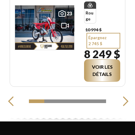
Rou
23
ge
10 994 $
Épargnez
2 745 $
8 249 $
VOIR LES
DÉTAILS