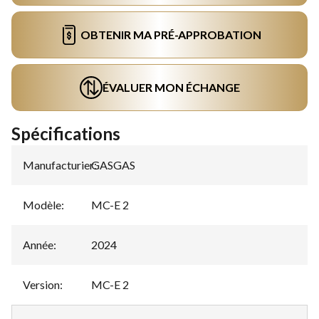
OBTENIR MA PRÉ-APPROBATION
ÉVALUER MON ÉCHANGE
Spécifications
Manufacturier
GASGAS
:
Modèle
:
MC-E 2
Année
:
2024
Version
:
MC-E 2