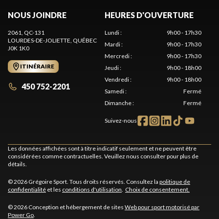
NOUS JOINDRE
HEURES D'OUVERTURE
2061, QC-131
Lundi
:
9h00 - 17h30
LOURDES-DE-JOLIETTE
, QUÉBEC
Mardi
:
9h00 - 17h30
J0K 1K0
Mercredi
:
9h00 - 17h30
ITINÉRAIRE
Jeudi
:
9h00 - 18h00
Vendredi
:
9h00 - 18h00
450 752-2201
Samedi
:
Fermé
Dimanche
:
Fermé
Suivez-nous
Les données affichées sont à titre indicatif seulement et ne peuvent être
considérées comme contractuelles. Veuillez nous consulter pour plus de
détails.
© 2026 Grégoire Sport. Tous droits réservés. Consultez la
politique de
confidentialité
et les
conditions d'utilisation
.
Choix de consentement.
© 2026 Conception et hébergement de sites
Web pour sport motorisé par
Power Go
.