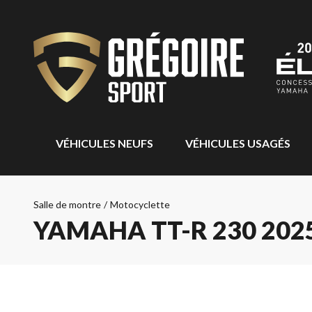
VÉHICULES NEUFS
VÉHICULES USAGÉS
Salle de montre
/
Motocyclette
YAMAHA TT-R 230 202