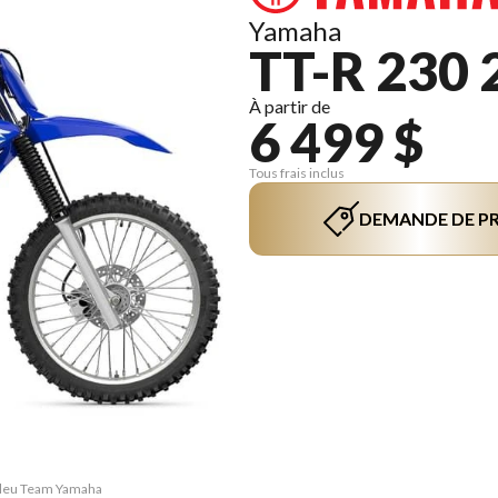
Yamaha
TT-R 230 
À partir de
6 499 $
Tous frais inclus
DEMANDE DE PR
 Bleu Team Yamaha