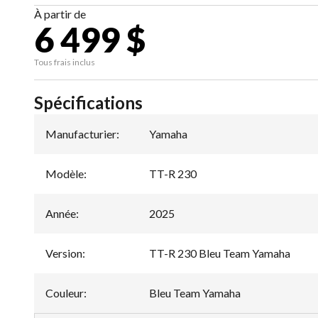
À partir de
6 499 $
Tous frais inclus
Spécifications
Manufacturier
:
Yamaha
Modèle
:
TT-R 230
Année
:
2025
Version
:
TT-R 230 Bleu Team Yamaha
Couleur
:
Bleu Team Yamaha