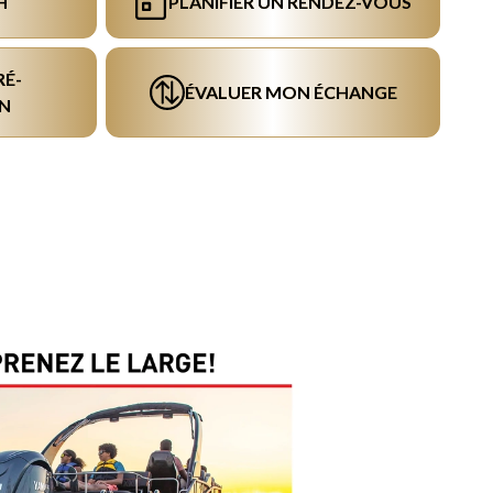
H
PLANIFIER UN RENDEZ-VOUS
RÉ-
ÉVALUER MON ÉCHANGE
N