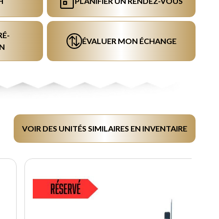
H
PLANIFIER UN RENDEZ-VOUS
RÉ-
ÉVALUER MON ÉCHANGE
N
VOIR DES UNITÉS SIMILAIRES EN INVENTAIRE