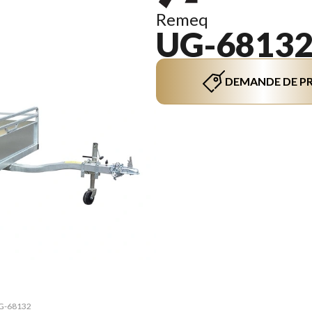
Remeq
UG-6813
DEMANDE DE PR
 UG-68132